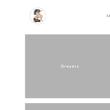
L
Greyerz